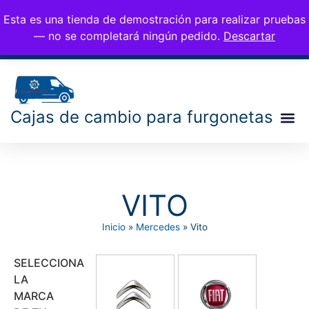
CAMBIOS PARA
676 77 35 25
Esta es una tienda de demostración para realizar pruebas
0,00
€
info@cambiosfurgo.
FURGONETAS
— no se completará ningún pedido.
Descartar
com
Cajas de cambio para furgonetas
VITO
Inicio
»
Mercedes
»
Vito
SELECCIONA
LA
MARCA