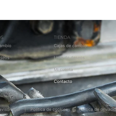
OS
TIENDA
cambio
Cajas de cambio
eseos
Lista de deseos
Mi cuenta
Contacto
aviso legal
Política de cookies
Política de privaci