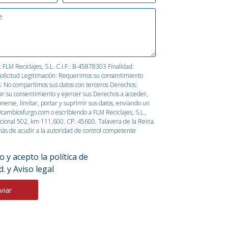
FLM Reciclajes, S.L. C.I.F.: B-45878303 Finalidad:
solicitud Legitimación: Requerimos su consentimiento
s: No compartimos sus datos con terceros Derechos:
r su consentimiento y ejercer sus Derechos a acceder,
ponerse, limitar, portar y suprimir sus datos, enviando un
cambiosfurgo.com o escribiendo a FLM Reciclajes, S.L.,
cional 502, km 111,600. CP. 45600. Talavera de la Reina.
ás de acudir a la autoridad de control competente
o y acepto la
política de
d.
y
Aviso legal
viar