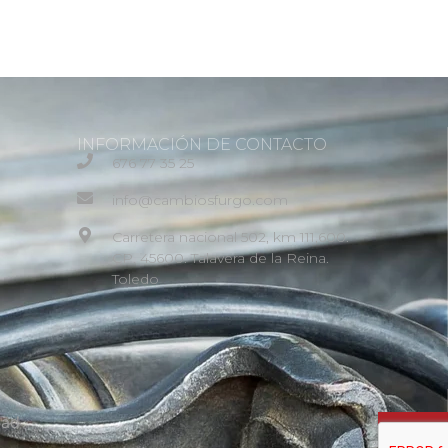
INFORMACIÓN DE CONTACTO
676 77 35 25
info@cambiosfurgo.com
Carretera nacional 502, km 111,600.
CP. 45600. Talavera de la Reina.
Toledo
dad