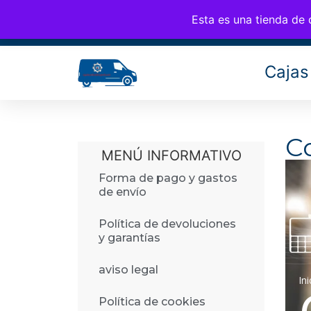
CAM
676 77 35 25
info@cambiosfurgo.com
Esta es una tienda de
Cajas
C
MENÚ INFORMATIVO
Forma de pago y gastos
de envío
Política de devoluciones
y garantías
aviso legal
Ini
Política de cookies