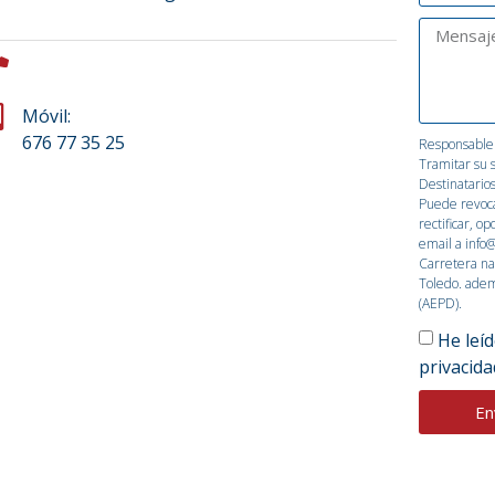
Móvil:
676 77 35 25
Responsable: 
Tramitar su 
Destinatario
Puede revoca
rectificar, o
email a info@
Carretera na
Toledo. adem
(AEPD).
He leíd
privacida
En