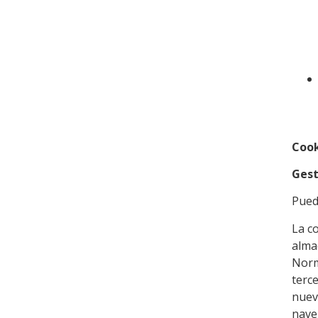
Cook
Gest
Pued
La c
alma
Norm
terc
nuev
nave