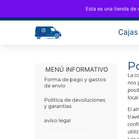
CAM
676 77 35 25
info@cambiosfurgo.com
Esta es una tienda de
Cajas
Po
MENÚ INFORMATIVO
La c
Forma de pago y gastos
nos 
de envío
posi
local
Política de devoluciones
y garantías
El a
trav
aviso legal
conf
util
Política de cookies