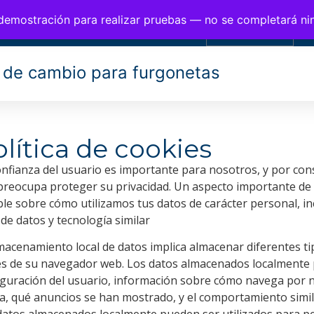
BIOS PARA FURGONETAS
 demostración para realizar pruebas — no se completará n
0,00
€
 de cambio para furgonetas
lítica de cookies
onfianza del usuario es importante para nosotros, y por con
preocupa proteger su privacidad. Un aspecto importante de 
ble sobre cómo utilizamos tus datos de carácter personal, 
 de datos y tecnología similar
lmacenamiento local de datos implica almacenar diferentes ti
és de su navegador web. Los datos almacenados localmente 
iguración del usuario, información sobre cómo navega por 
iza, qué anuncios se han mostrado, y el comportamiento simi