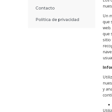
Los 
nues
Contacto
Un m
Política de privacidad
que 
web.
que 
siti
reco
nave
usua
Info
Util
nues
y ana
cont
Utili