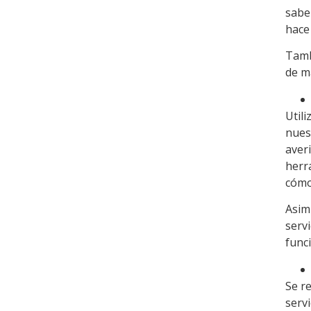
sabe
hace 
Tamb
de ma
Util
nues
averi
herr
cómo 
Asim
serv
func
Se re
serv