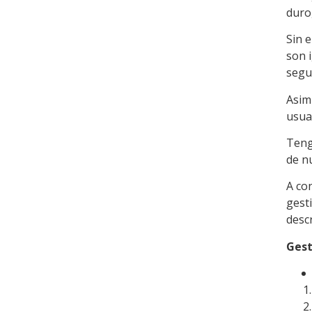
duro
Sin 
son 
segu
Asim
usua
Teng
de n
A co
gest
desc
Gest