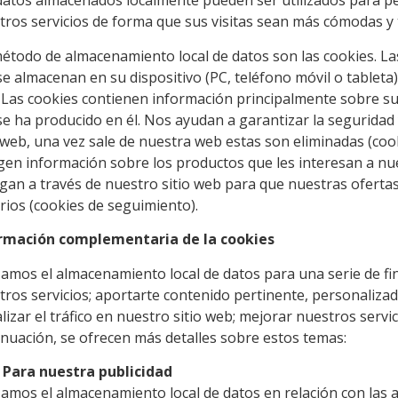
datos almacenados localmente pueden ser utilizados para per
tros servicios de forma que sus visitas sean más cómodas y
étodo de almacenamiento local de datos son las cookies. La
se almacenan en su dispositivo (PC, teléfono móvil o table
 Las cookies contienen información principalmente sobre su
se ha producido en él. Nos ayudan a garantizar la seguridad
o web, una vez sale de nuestra web estas son eliminadas (coo
gen información sobre los productos que les interesan a nue
gan a través de nuestro sitio web para que nuestras ofertas
rios (cookies de seguimiento).
rmación complementaria de la cookies
izamos el almacenamiento local de datos para una serie de fin
tros servicios; aportarte contenido pertinente, personalizad
lizar el tráfico en nuestro sitio web; mejorar nuestros servicio
inuación, se ofrecen más detalles sobre estos temas:
Para nuestra publicidad
zamos el almacenamiento local de datos en relación con las a