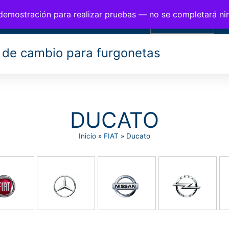
BIOS PARA FURGONETAS
 demostración para realizar pruebas — no se completará n
0,00
€
 de cambio para furgonetas
DUCATO
Inicio
»
FIAT
»
Ducato