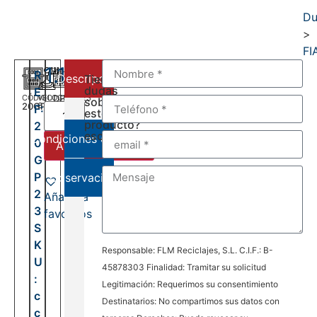
Du
>
FI
1.100,00
€
R
Descripción
Tienes
dudas
E
CÓDIGO
VELOCIDADES
DEL:
sobre
20GP23
6
F:
2014
este
AL:
producto?
2
2026
escríbenos:
Condiciones de venta
0
Añadir al carrito
G
P
Observaciones
2
Añadir a
3
favoritos
S
K
Responsable: FLM Reciclajes, S.L. C.I.F.: B-
U
45878303 Finalidad: Tramitar su solicitud
:
Legitimación: Requerimos su consentimiento
c
Destinatarios: No compartimos sus datos con
c