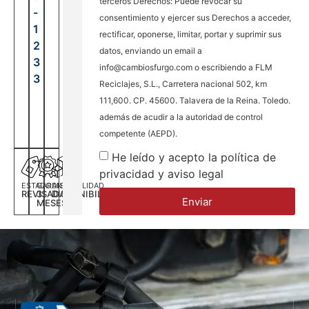
terceros Derechos: Puede revocar su
-
consentimiento y ejercer sus Derechos a acceder,
1
rectificar, oponerse, limitar, portar y suprimir sus
2
datos, enviando un email a
3
info@cambiosfurgo.com o escribiendo a FLM
3
Reciclajes, S.L., Carretera nacional 502, km
111,600. CP. 45600. Talavera de la Reina. Toledo.
además de acudir a la autoridad de control
competente (AEPD).
He leído y acepto la política de
privacidad y aviso legal
ESTADO
GARANTÍA
DISPONILIDAD
REVISADA
3
DISPONIBILIDAD
Enviar
MESES