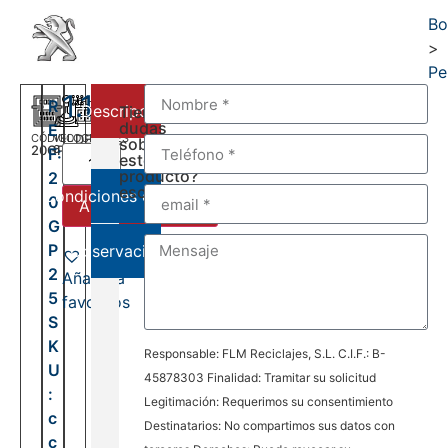
Bo
>
Pe
1.100,00
€
R
Descripción
Tienes
dudas
E
CÓDIGO
VELOCIDADES
DEL:
sobre
20GP25
6
F:
2014
este
AL:
producto?
2
2026
escríbenos:
Condiciones de venta
0
Añadir al carrito
G
P
Observaciones
2
Añadir a
5
favoritos
S
K
Responsable: FLM Reciclajes, S.L. C.I.F.: B-
U
45878303 Finalidad: Tramitar su solicitud
:
Legitimación: Requerimos su consentimiento
c
Destinatarios: No compartimos sus datos con
c