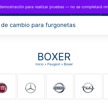
BIOS PARA FURGONETAS
 demostración para realizar pruebas — no se completará n
0,00
€
 de cambio para furgonetas
BOXER
Inicio
»
Peugeot
»
Boxer