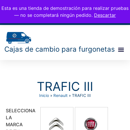
CAMBIOS PARA
676 77 35 25
Esta es una tienda de demostración para realizar pruebas
0,00
€
info@cambiosfurgo.
FURGONETAS
— no se completará ningún pedido.
Descartar
com
Cajas de cambio para furgonetas
TRAFIC III
Inicio
»
Renault
»
TRAFIC III
SELECCIONA
LA
MARCA