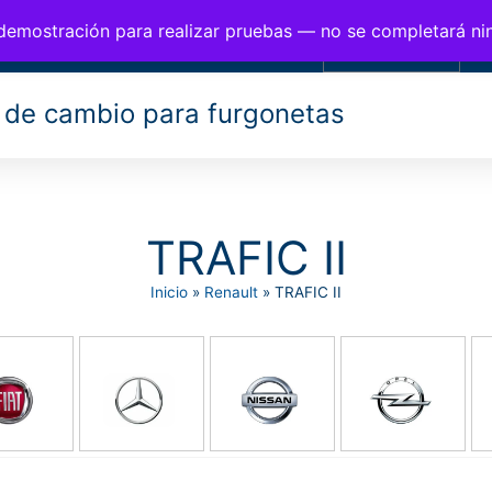
BIOS PARA FURGONETAS
 demostración para realizar pruebas — no se completará n
0,00
€
 de cambio para furgonetas
TRAFIC II
Inicio
»
Renault
»
TRAFIC II