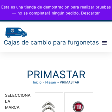
CAMBIOS PARA
676 77 35 25
Esta es una tienda de demostración para realizar pruebas
0,00
€
info@cambiosfurgo.
FURGONETAS
— no se completará ningún pedido.
Descartar
com
Cajas de cambio para furgonetas
PRIMASTAR
Inicio
»
Nissan
»
PRIMASTAR
SELECCIONA
LA
MARCA