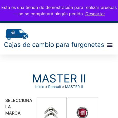
CAMBIOS PARA
676 77 35 25
Esta es una tienda de demostración para realizar pruebas
0,00
€
info@cambiosfurgo.
FURGONETAS
— no se completará ningún pedido.
Descartar
com
Cajas de cambio para furgonetas
MASTER II
Inicio
»
Renault
»
MASTER II
SELECCIONA
LA
MARCA