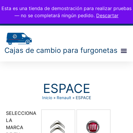
CAMBIOS PARA
676 77 35 25
Esta es una tienda de demostración para realizar pruebas
0,00
€
info@cambiosfurgo.
FURGONETAS
— no se completará ningún pedido.
Descartar
com
Cajas de cambio para furgonetas
ESPACE
Inicio
»
Renault
»
ESPACE
SELECCIONA
LA
MARCA