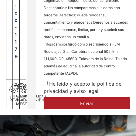
Legitimación: Requerimos su consentimiento
:
Destinatarios: No compartimos sus datos con
c
terceros Derechos: Puede revocar su
c
consentimiento y ejercer sus Derechos a acceder,
-
rectificar, oponerse, limitar, portar y suprimir sus
1
datos, enviando un email a
1
info@cambiosfurgo.com o escribiendo a FLM
7
Reciclajes, S.L., Carretera nacional 502, km
9
111,600. CP. 45600. Talavera de la Reina. Toledo.
además de acudir a la autoridad de control
competente (AEPD).
He leído y acepto la política de
privacidad y aviso legal
ESTADO
GARANTÍA
DISPONILIDAD
REVISADA
3
DISPONIBILIDAD
Enviar
MESES