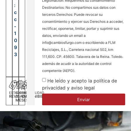
Legitimación: Requerimos su consentimiento
:
Destinatarios: No compartimos sus datos con
c
terceros Derechos: Puede revocar su
c
consentimiento y ejercer sus Derechos a acceder,
-
rectificar, oponerse, limitar, portar y suprimir sus
1
datos, enviando un email a
0
info@cambiosfurgo.com o escribiendo a FLM
9
Reciclajes, S.L., Carretera nacional 502, km
3
111,600. CP. 45600. Talavera de la Reina. Toledo.
además de acudir a la autoridad de control
competente (AEPD).
He leído y acepto la política de
privacidad y aviso legal
ESTADO
GARANTÍA
DISPONILIDAD
REVISADA
3
DISPONIBILIDAD
Enviar
MESES