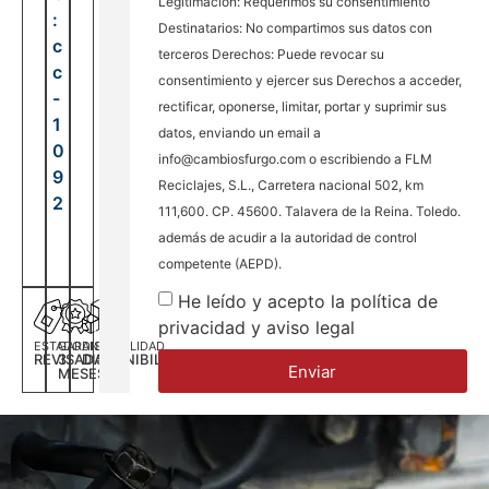
Legitimación: Requerimos su consentimiento
:
Destinatarios: No compartimos sus datos con
c
terceros Derechos: Puede revocar su
c
consentimiento y ejercer sus Derechos a acceder,
-
rectificar, oponerse, limitar, portar y suprimir sus
1
datos, enviando un email a
0
info@cambiosfurgo.com o escribiendo a FLM
9
Reciclajes, S.L., Carretera nacional 502, km
2
111,600. CP. 45600. Talavera de la Reina. Toledo.
además de acudir a la autoridad de control
competente (AEPD).
He leído y acepto la política de
privacidad y aviso legal
ESTADO
GARANTÍA
DISPONILIDAD
REVISADA
3
DISPONIBILIDAD
Enviar
MESES