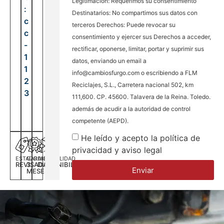
Legitimación: Requerimos su consentimiento
:
Destinatarios: No compartimos sus datos con
c
terceros Derechos: Puede revocar su
c
consentimiento y ejercer sus Derechos a acceder,
-
rectificar, oponerse, limitar, portar y suprimir sus
1
datos, enviando un email a
1
info@cambiosfurgo.com o escribiendo a FLM
2
Reciclajes, S.L., Carretera nacional 502, km
3
111,600. CP. 45600. Talavera de la Reina. Toledo.
además de acudir a la autoridad de control
competente (AEPD).
He leído y acepto la política de
privacidad y aviso legal
ESTADO
GARANTÍA
DISPONILIDAD
REVISADA
3
DISPONIBILIDAD
Enviar
MESES