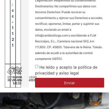
Legitimación: Requerimos su consentimiento
:
Destinatarios: No compartimos sus datos con
c
terceros Derechos: Puede revocar su
c
consentimiento y ejercer sus Derechos a acceder,
-
rectificar, oponerse, limitar, portar y suprimir sus
1
datos, enviando un email a
1
info@cambiosfurgo.com o escribiendo a FLM
2
Reciclajes, S.L., Carretera nacional 502, km
1
111,600. CP. 45600. Talavera de la Reina. Toledo.
además de acudir a la autoridad de control
competente (AEPD).
He leído y acepto la política de
privacidad y aviso legal
ESTADO
GARANTÍA
DISPONILIDAD
REVISADA
3
DISPONIBILIDAD
Enviar
MESES