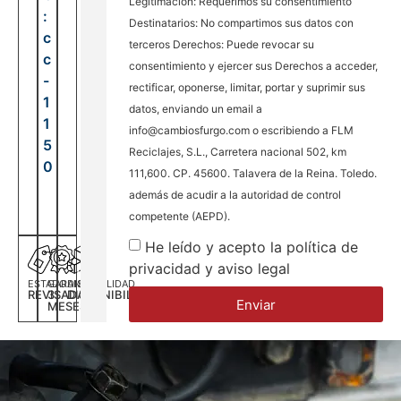
Legitimación: Requerimos su consentimiento
:
Destinatarios: No compartimos sus datos con
c
terceros Derechos: Puede revocar su
c
consentimiento y ejercer sus Derechos a acceder,
-
rectificar, oponerse, limitar, portar y suprimir sus
1
datos, enviando un email a
1
info@cambiosfurgo.com o escribiendo a FLM
5
Reciclajes, S.L., Carretera nacional 502, km
0
111,600. CP. 45600. Talavera de la Reina. Toledo.
además de acudir a la autoridad de control
competente (AEPD).
He leído y acepto la política de
privacidad y aviso legal
ESTADO
GARANTÍA
DISPONILIDAD
REVISADA
3
DISPONIBILIDAD
Enviar
MESES