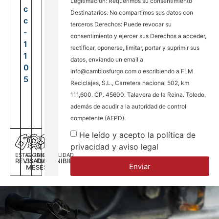
Legitimación: Requerimos su consentimiento
c
Destinatarios: No compartimos sus datos con
c
terceros Derechos: Puede revocar su
-
consentimiento y ejercer sus Derechos a acceder,
1
rectificar, oponerse, limitar, portar y suprimir sus
1
datos, enviando un email a
0
info@cambiosfurgo.com o escribiendo a FLM
5
Reciclajes, S.L., Carretera nacional 502, km
111,600. CP. 45600. Talavera de la Reina. Toledo.
además de acudir a la autoridad de control
competente (AEPD).
He leído y acepto la política de
privacidad y aviso legal
ESTADO
GARANTÍA
DISPONILIDAD
REVISADA
3
DISPONIBILIDAD
Enviar
MESES