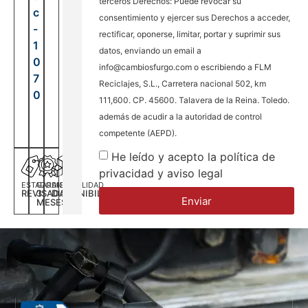
terceros Derechos: Puede revocar su
c
consentimiento y ejercer sus Derechos a acceder,
-
rectificar, oponerse, limitar, portar y suprimir sus
1
datos, enviando un email a
0
info@cambiosfurgo.com o escribiendo a FLM
7
Reciclajes, S.L., Carretera nacional 502, km
0
111,600. CP. 45600. Talavera de la Reina. Toledo.
además de acudir a la autoridad de control
competente (AEPD).
He leído y acepto la política de
privacidad y aviso legal
ESTADO
GARANTÍA
DISPONILIDAD
REVISADA
3
DISPONIBILIDAD
Enviar
MESES