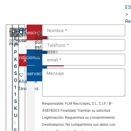
E
>
Re
600,00
€
R
Descripción
Tienes
dudas
E
CÓDIGO
VELOCIDADES
DEL:
sobre
PK6S011
6
F:
2001
este
AL:
producto?
P
2006
escríbenos:
Condiciones de venta
K
Añadir al carrito
6
S
Observaciones
0
Añadir a
1
favoritos
1
S
Responsable: FLM Reciclajes, S.L. C.I.F.: B-
K
45878303 Finalidad: Tramitar su solicitud
U
Legitimación: Requerimos su consentimiento
:
Destinatarios: No compartimos sus datos con
c