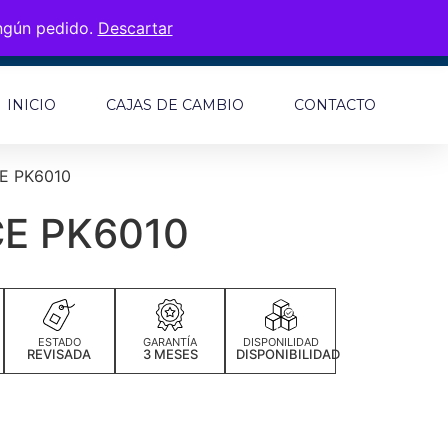
ingún pedido.
Descartar
INICIO
CAJAS DE CAMBIO
CONTACTO
E PK6010
E PK6010
ESTADO
GARANTÍA
DISPONILIDAD
REVISADA
3 MESES
DISPONIBILIDAD