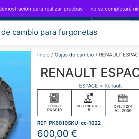
BIOS PARA FURGONETAS
 demostración para realizar pruebas — no se completará n
0,00
€
 de cambio para furgonetas
Inicio
/
Cajas de cambio
/ RENAULT ESPAC
RENAULT ESPAC
ESPACE
>
Renault
CÓDIGO
VELOCIDADES
DEL: 2001
PK6010
6
AL: 2006
REF: PK6010
SKU: cc-1022
600,00
€