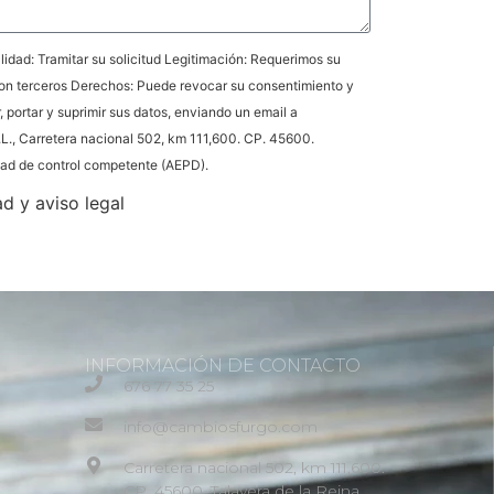
idad: Tramitar su solicitud Legitimación: Requerimos su
on terceros Derechos: Puede revocar su consentimiento y
r, portar y suprimir sus datos, enviando un email a
L., Carretera nacional 502, km 111,600. CP. 45600.
idad de control competente (AEPD).
ad y aviso legal
INFORMACIÓN DE CONTACTO
676 77 35 25
info@cambiosfurgo.com
Carretera nacional 502, km 111,600.
CP. 45600. Talavera de la Reina.