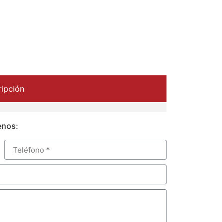
ipción
enos: