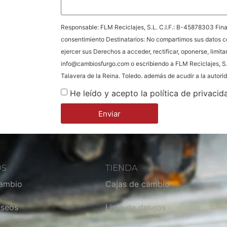
Responsable: FLM Reciclajes, S.L. C.I.F.: B-45878303 Final
consentimiento Destinatarios: No compartimos sus datos c
ejercer sus Derechos a acceder, rectificar, oponerse, limita
info@cambiosfurgo.com o escribiendo a FLM Reciclajes, S.
Talavera de la Reina. Toledo. además de acudir a la autor
He leído y acepto la política de privacid
Enviar
OS
TIENDA
cambio
Cajas de cambio
eseos
Lista de deseos