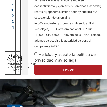
terceros Derechos: Puede revocar su
-
consentimiento y ejercer sus Derechos a acceder,
1
rectificar, oponerse, limitar, portar y suprimir sus
2
datos, enviando un email a
2
info@cambiosfurgo.com o escribiendo a FLM
4
Reciclajes, S.L., Carretera nacional 502, km
111,600. CP. 45600. Talavera de la Reina. Toledo.
además de acudir a la autoridad de control
competente (AEPD).
He leído y acepto la política de
privacidad y aviso legal
ESTADO
GARANTÍA
DISPONILIDAD
REVISADA
3
DISPONIBILIDAD
Enviar
MESES