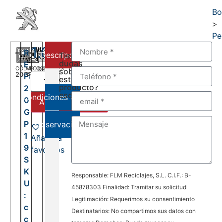
Bo
>
Pe
1.000,00
€
R
Descripción
Tienes
dudas
E
CÓDIGO
VELOCIDADES
DEL:
sobre
20GP19
6
F:
2014
este
AL:
producto?
2
2026
escríbenos:
Condiciones de venta
0
Añadir al carrito
G
P
Observaciones
1
Añadir a
9
favoritos
S
K
Responsable: FLM Reciclajes, S.L. C.I.F.: B-
U
45878303 Finalidad: Tramitar su solicitud
:
Legitimación: Requerimos su consentimiento
c
Destinatarios: No compartimos sus datos con
c