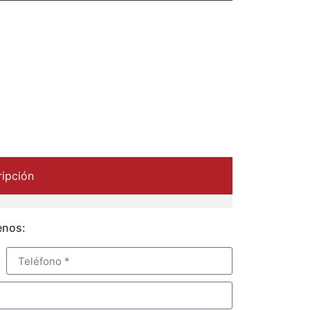
ipción
enos: