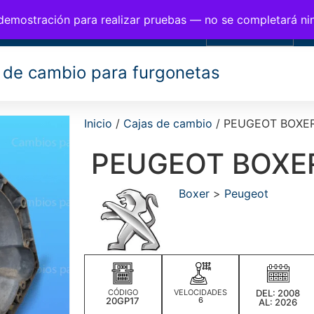
BIOS PARA FURGONETAS
 demostración para realizar pruebas — no se completará n
0,00
€
 de cambio para furgonetas
Inicio
/
Cajas de cambio
/ PEUGEOT BOXER
PEUGEOT BOXE
Boxer
>
Peugeot
CÓDIGO
VELOCIDADES
DEL: 2008
20GP17
6
AL: 2026