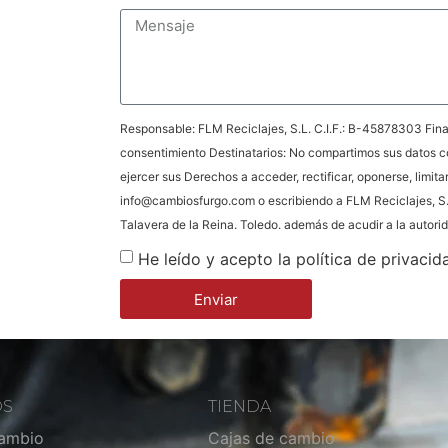
Responsable: FLM Reciclajes, S.L. C.I.F.: B-45878303 Final
consentimiento Destinatarios: No compartimos sus datos c
ejercer sus Derechos a acceder, rectificar, oponerse, limita
info@cambiosfurgo.com o escribiendo a FLM Reciclajes, S.
Talavera de la Reina. Toledo. además de acudir a la autor
He leído y acepto la política de privacid
Enviar
OS
TIENDA
cambio
Cajas de cambio