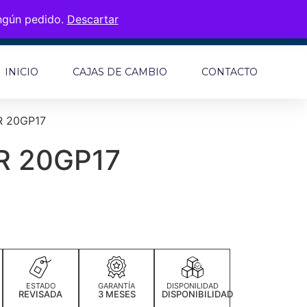
ingún pedido.
Descartar
INICIO
CAJAS DE CAMBIO
CONTACTO
 20GP17
R 20GP17
ESTADO
GARANTÍA
DISPONILIDAD
REVISADA
3 MESES
DISPONIBILIDAD