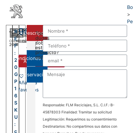
Bo
>
Pe
960,00
€
R
Descripción
Tienes
dudas
E
CÓDIGO
VELOCIDADES
DEL:
sobre
20GP16
6
F
2008
este
AL:
producto?
:
2026
escríbenos:
Condiciones de venta
2
Añadir al carrito
0
G
Observaciones
P
Añadir a
1
favoritos
6
S
Responsable: FLM Reciclajes, S.L. C.I.F.: B-
K
45878303 Finalidad: Tramitar su solicitud
U
Legitimación: Requerimos su consentimiento
:
Destinatarios: No compartimos sus datos con
c