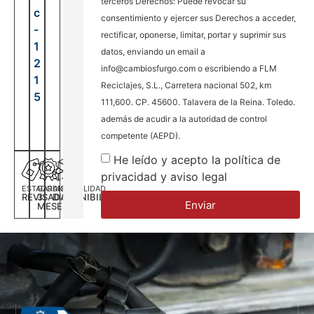
terceros Derechos: Puede revocar su
c
consentimiento y ejercer sus Derechos a acceder,
-
rectificar, oponerse, limitar, portar y suprimir sus
1
datos, enviando un email a
2
info@cambiosfurgo.com o escribiendo a FLM
1
Reciclajes, S.L., Carretera nacional 502, km
5
111,600. CP. 45600. Talavera de la Reina. Toledo.
además de acudir a la autoridad de control
competente (AEPD).
He leído y acepto la política de
privacidad y aviso legal
ESTADO
GARANTÍA
DISPONILIDAD
REVISADA
3
DISPONIBILIDAD
Enviar
MESES