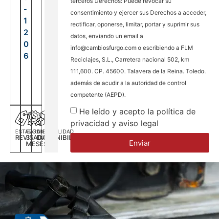
terceros Derechos: Puede revocar su
-
consentimiento y ejercer sus Derechos a acceder,
1
rectificar, oponerse, limitar, portar y suprimir sus
2
datos, enviando un email a
0
info@cambiosfurgo.com o escribiendo a FLM
6
Reciclajes, S.L., Carretera nacional 502, km
111,600. CP. 45600. Talavera de la Reina. Toledo.
además de acudir a la autoridad de control
competente (AEPD).
He leído y acepto la política de
privacidad y aviso legal
ESTADO
GARANTÍA
DISPONILIDAD
REVISADA
3
DISPONIBILIDAD
Enviar
MESES