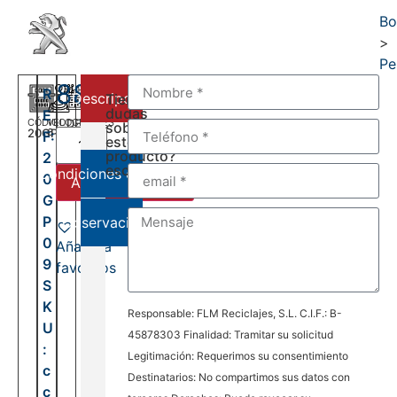
Bo
>
Pe
880,00
€
R
Descripción
Tienes
dudas
E
CÓDIGO
VELOCIDADES
DEL:
sobre
20GP09
6
F:
2006
este
AL:
producto?
2
2016
escríbenos:
Condiciones de venta
0
Añadir al carrito
G
P
Observaciones
0
Añadir a
9
favoritos
S
K
Responsable: FLM Reciclajes, S.L. C.I.F.: B-
U
45878303 Finalidad: Tramitar su solicitud
:
Legitimación: Requerimos su consentimiento
c
Destinatarios: No compartimos sus datos con
c