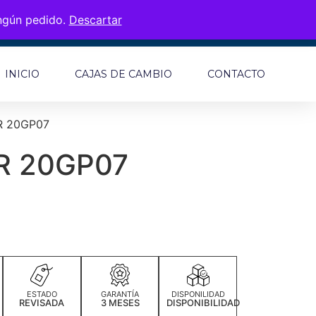
ingún pedido.
Descartar
INICIO
CAJAS DE CAMBIO
CONTACTO
R 20GP07
R 20GP07
ESTADO
GARANTÍA
DISPONILIDAD
REVISADA
3 MESES
DISPONIBILIDAD