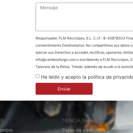
Responsable: FLM Reciclajes, S.L. C.I.F.: B-45878303 Final
consentimiento Destinatarios: No compartimos sus datos c
ejercer sus Derechos a acceder, rectificar, oponerse, limita
info@cambiosfurgo.com o escribiendo a FLM Reciclajes, S.
Talavera de la Reina. Toledo. además de acudir a la autor
He leído y acepto la política de privacid
Enviar
OS
TIENDA
cambio
Cajas de cambio