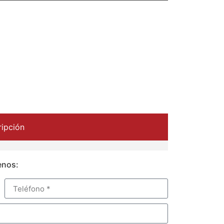
ipción
enos: