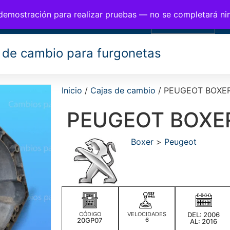
BIOS PARA FURGONETAS
 demostración para realizar pruebas — no se completará n
0,00
€
 de cambio para furgonetas
Inicio
/
Cajas de cambio
/ PEUGEOT BOXE
PEUGEOT BOXE
Boxer
>
Peugeot
CÓDIGO
VELOCIDADES
DEL: 2006
20GP07
6
AL: 2016