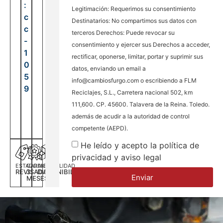
:
Legitimación: Requerimos su consentimiento
c
Destinatarios: No compartimos sus datos con
c
terceros Derechos: Puede revocar su
-
consentimiento y ejercer sus Derechos a acceder,
1
rectificar, oponerse, limitar, portar y suprimir sus
0
datos, enviando un email a
5
info@cambiosfurgo.com o escribiendo a FLM
9
Reciclajes, S.L., Carretera nacional 502, km
111,600. CP. 45600. Talavera de la Reina. Toledo.
además de acudir a la autoridad de control
competente (AEPD).
He leído y acepto la política de
privacidad y aviso legal
ESTADO
GARANTÍA
DISPONILIDAD
REVISADA
3
DISPONIBILIDAD
Enviar
MESES