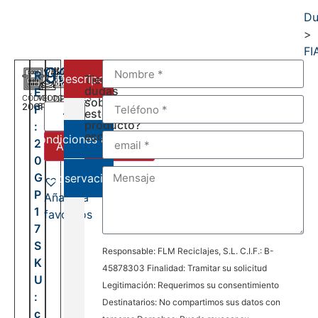
Du
>
FI
960,00
€
R
Descripción
Tienes
dudas
E
CÓDIGO
VELOCIDADES
DEL:
sobre
20GP17
6
F
2008
este
AL:
producto?
:
2026
escríbenos:
Condiciones de venta
2
Añadir al carrito
0
G
Observaciones
P
Añadir a
1
favoritos
7
S
Responsable: FLM Reciclajes, S.L. C.I.F.: B-
K
45878303 Finalidad: Tramitar su solicitud
U
Legitimación: Requerimos su consentimiento
:
Destinatarios: No compartimos sus datos con
c