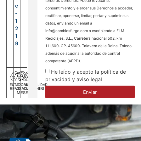
terceros Derechos: Puede revocar su
c
consentimiento y ejercer sus Derechos a acceder,
-
rectificar, oponerse, limitar, portar y suprimir sus
1
datos, enviando un email a
2
info@cambiosfurgo.com o escribiendo a FLM
1
Reciclajes, S.L., Carretera nacional 502, km
9
111,600. CP. 45600. Talavera de la Reina. Toledo.
además de acudir a la autoridad de control
competente (AEPD).
He leído y acepto la política de
privacidad y aviso legal
ESTADO
GARANTÍA
DISPONILIDAD
REVISADA
3
DISPONIBILIDAD
Enviar
MESES