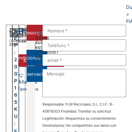
Du
>
FI
960,00
€
R
Descripción
Tienes
dudas
E
CÓDIGO
VELOCIDADES
DEL:
sobre
20GP16
6
F
2008
este
AL:
producto?
:
2026
escríbenos:
Condiciones de venta
2
Añadir al carrito
0
G
Observaciones
P
Añadir a
1
favoritos
6
S
Responsable: FLM Reciclajes, S.L. C.I.F.: B-
K
45878303 Finalidad: Tramitar su solicitud
U
Legitimación: Requerimos su consentimiento
:
Destinatarios: No compartimos sus datos con
c