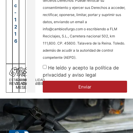
terceros Derechos: Puede revocar su
c
consentimiento y ejercer sus Derechos a acceder,
-
rectificar, oponerse, limitar, portar y suprimir sus
1
datos, enviando un email a
2
info@cambiosfurgo.com o escribiendo a FLM
1
Reciclajes, S.L., Carretera nacional 502, km
6
111,600. CP. 45600. Talavera de la Reina. Toledo.
además de acudir a la autoridad de control
competente (AEPD).
He leído y acepto la política de
privacidad y aviso legal
ESTADO
GARANTÍA
DISPONILIDAD
REVISADA
3
DISPONIBILIDAD
Enviar
MESES