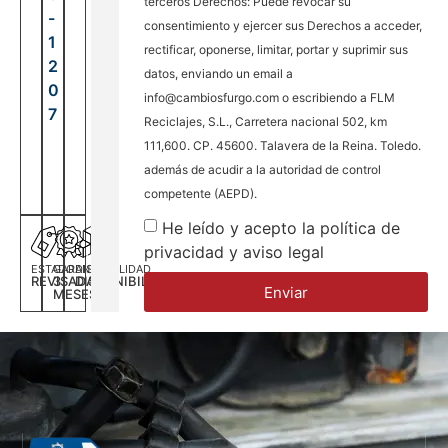
terceros Derechos: Puede revocar su
-
consentimiento y ejercer sus Derechos a acceder,
1
rectificar, oponerse, limitar, portar y suprimir sus
2
datos, enviando un email a
0
info@cambiosfurgo.com o escribiendo a FLM
7
Reciclajes, S.L., Carretera nacional 502, km
111,600. CP. 45600. Talavera de la Reina. Toledo.
además de acudir a la autoridad de control
competente (AEPD).
He leído y acepto la política de
privacidad y aviso legal
ESTADO
GARANTÍA
DISPONILIDAD
REVISADA
3
DISPONIBILIDAD
Enviar
MESES