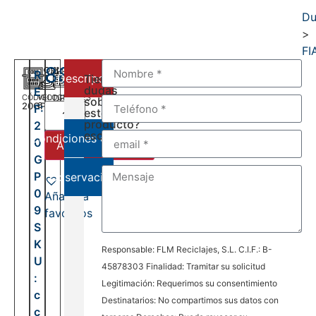
Du
>
FI
880,00
€
R
Descripción
Tienes
dudas
E
CÓDIGO
VELOCIDADES
DEL:
sobre
20GP09
6
F:
2006
este
AL:
producto?
2
2016
escríbenos:
Condiciones de venta
0
Añadir al carrito
G
P
Observaciones
0
Añadir a
9
favoritos
S
K
Responsable: FLM Reciclajes, S.L. C.I.F.: B-
U
45878303 Finalidad: Tramitar su solicitud
:
Legitimación: Requerimos su consentimiento
c
Destinatarios: No compartimos sus datos con
c