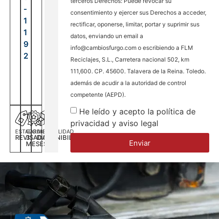
terceros Derechos: Puede revocar su
-
consentimiento y ejercer sus Derechos a acceder,
1
rectificar, oponerse, limitar, portar y suprimir sus
1
datos, enviando un email a
9
info@cambiosfurgo.com o escribiendo a FLM
2
Reciclajes, S.L., Carretera nacional 502, km
111,600. CP. 45600. Talavera de la Reina. Toledo.
además de acudir a la autoridad de control
competente (AEPD).
He leído y acepto la política de
privacidad y aviso legal
ESTADO
GARANTÍA
DISPONILIDAD
REVISADA
3
DISPONIBILIDAD
Enviar
MESES