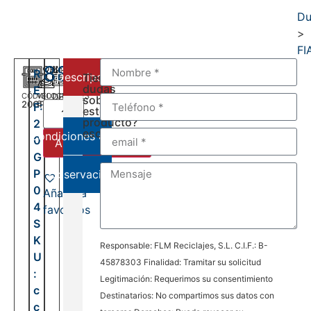
Du
>
FI
880,00
€
R
Descripción
Tienes
dudas
E
CÓDIGO
VELOCIDADES
DEL:
sobre
20GP04
6
F:
2006
este
AL:
producto?
2
2016
escríbenos:
Condiciones de venta
0
Añadir al carrito
G
P
Observaciones
0
Añadir a
4
favoritos
S
K
Responsable: FLM Reciclajes, S.L. C.I.F.: B-
U
45878303 Finalidad: Tramitar su solicitud
:
Legitimación: Requerimos su consentimiento
c
Destinatarios: No compartimos sus datos con
c