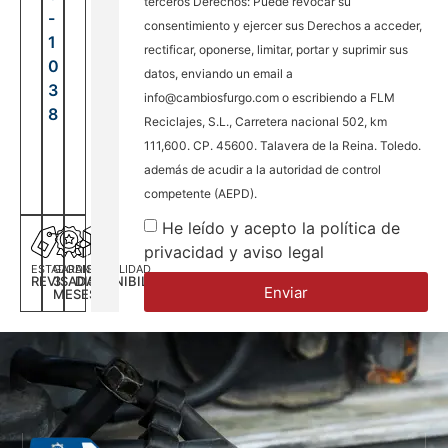
terceros Derechos: Puede revocar su
-
consentimiento y ejercer sus Derechos a acceder,
1
rectificar, oponerse, limitar, portar y suprimir sus
0
datos, enviando un email a
3
info@cambiosfurgo.com o escribiendo a FLM
8
Reciclajes, S.L., Carretera nacional 502, km
111,600. CP. 45600. Talavera de la Reina. Toledo.
además de acudir a la autoridad de control
competente (AEPD).
He leído y acepto la política de
privacidad y aviso legal
ESTADO
GARANTÍA
DISPONILIDAD
REVISADA
3
DISPONIBILIDAD
Enviar
MESES