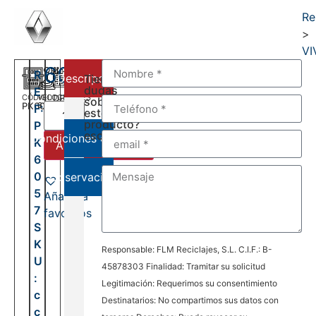
Re
>
VI
600,00
€
R
Descripción
Tienes
dudas
E
CÓDIGO
VELOCIDADES
DEL:
sobre
PK6057
6
F:
2001
este
AL:
producto?
P
2006
escríbenos:
Condiciones de venta
K
Añadir al carrito
6
0
Observaciones
5
Añadir a
7
favoritos
S
K
Responsable: FLM Reciclajes, S.L. C.I.F.: B-
U
45878303 Finalidad: Tramitar su solicitud
:
Legitimación: Requerimos su consentimiento
c
Destinatarios: No compartimos sus datos con
c