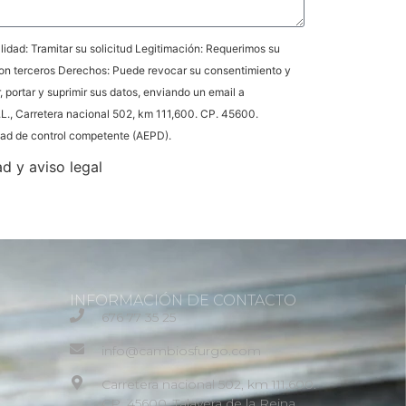
idad: Tramitar su solicitud Legitimación: Requerimos su
on terceros Derechos: Puede revocar su consentimiento y
r, portar y suprimir sus datos, enviando un email a
L., Carretera nacional 502, km 111,600. CP. 45600.
idad de control competente (AEPD).
ad y aviso legal
INFORMACIÓN DE CONTACTO
676 77 35 25
info@cambiosfurgo.com
Carretera nacional 502, km 111,600.
CP. 45600. Talavera de la Reina.