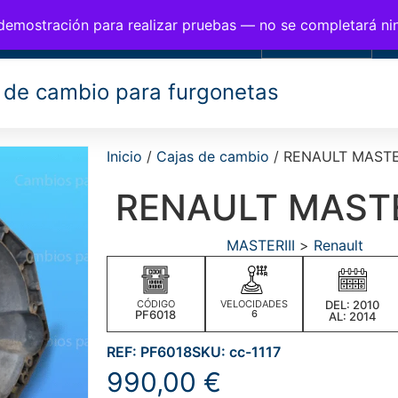
BIOS PARA FURGONETAS
 demostración para realizar pruebas — no se completará n
0,00
€
 de cambio para furgonetas
Inicio
/
Cajas de cambio
/ RENAULT MASTER
RENAULT MASTE
MASTERIII
>
Renault
CÓDIGO
VELOCIDADES
DEL: 2010
PF6018
6
AL: 2014
REF: PF6018
SKU: cc-1117
990,00
€