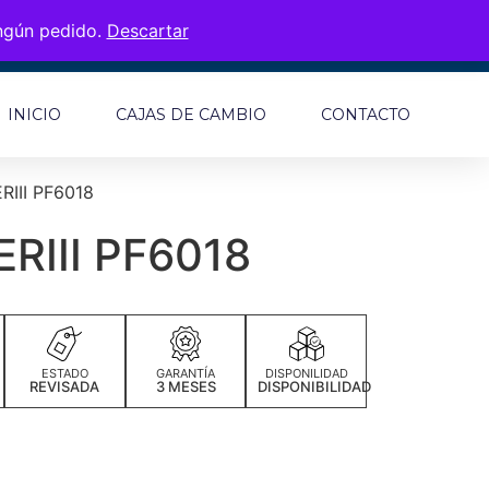
ingún pedido.
Descartar
INICIO
CAJAS DE CAMBIO
CONTACTO
III PF6018
RIII PF6018
ESTADO
GARANTÍA
DISPONILIDAD
REVISADA
3 MESES
DISPONIBILIDAD