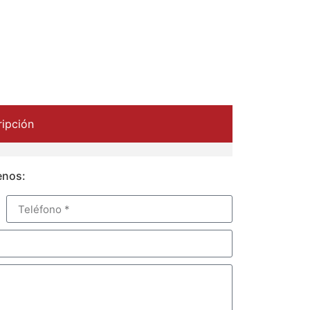
ipción
enos: