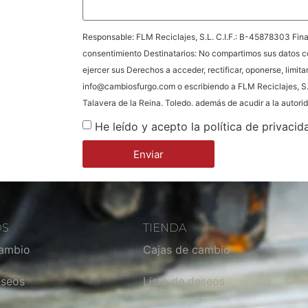
Responsable: FLM Reciclajes, S.L. C.I.F.: B-45878303 Final
consentimiento Destinatarios: No compartimos sus datos c
ejercer sus Derechos a acceder, rectificar, oponerse, limita
info@cambiosfurgo.com o escribiendo a FLM Reciclajes, S.
Talavera de la Reina. Toledo. además de acudir a la autor
He leído y acepto la política de privacid
Enviar
OS
TIENDA
cambio
Cajas de cambio
eseos
Lista de deseos