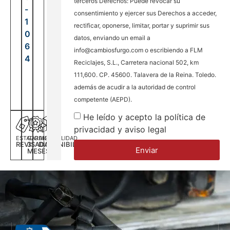
terceros Derechos: Puede revocar su
-
consentimiento y ejercer sus Derechos a acceder,
1
rectificar, oponerse, limitar, portar y suprimir sus
0
datos, enviando un email a
6
info@cambiosfurgo.com o escribiendo a FLM
4
Reciclajes, S.L., Carretera nacional 502, km
111,600. CP. 45600. Talavera de la Reina. Toledo.
además de acudir a la autoridad de control
competente (AEPD).
He leído y acepto la política de
privacidad y aviso legal
ESTADO
GARANTÍA
DISPONILIDAD
REVISADA
3
DISPONIBILIDAD
Enviar
MESES