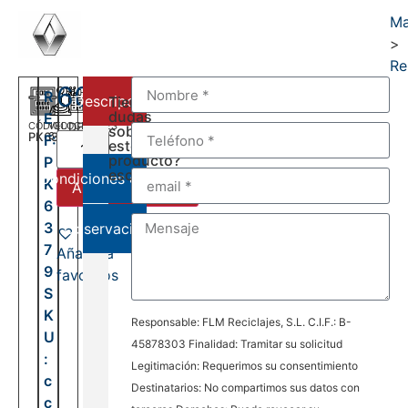
Ma
>
Re
600,00
€
R
Descripción
Tienes
dudas
E
CÓDIGO
VELOCIDADES
DEL:
sobre
PK6379
6
F:
2001
este
AL:
producto?
P
2006
escríbenos:
Condiciones de venta
K
Añadir al carrito
6
3
Observaciones
7
Añadir a
9
favoritos
S
K
Responsable: FLM Reciclajes, S.L. C.I.F.: B-
U
45878303 Finalidad: Tramitar su solicitud
:
Legitimación: Requerimos su consentimiento
c
Destinatarios: No compartimos sus datos con
c