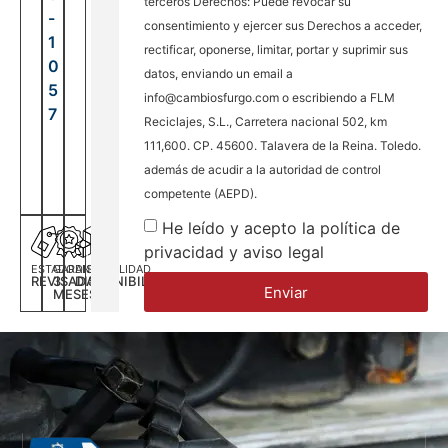
terceros Derechos: Puede revocar su
-
consentimiento y ejercer sus Derechos a acceder,
1
rectificar, oponerse, limitar, portar y suprimir sus
0
datos, enviando un email a
5
info@cambiosfurgo.com o escribiendo a FLM
7
Reciclajes, S.L., Carretera nacional 502, km
111,600. CP. 45600. Talavera de la Reina. Toledo.
además de acudir a la autoridad de control
competente (AEPD).
He leído y acepto la política de
privacidad y aviso legal
ESTADO
GARANTÍA
DISPONILIDAD
REVISADA
3
DISPONIBILIDAD
Enviar
MESES