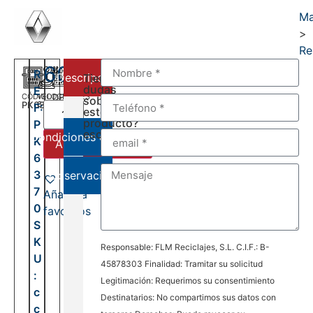
Ma
>
Re
600,00
€
R
Descripción
Tienes
dudas
E
CÓDIGO
VELOCIDADES
DEL:
sobre
PK6370
6
F:
2001
este
AL:
producto?
P
2006
escríbenos:
Condiciones de venta
K
Añadir al carrito
6
3
Observaciones
7
Añadir a
0
favoritos
S
K
Responsable: FLM Reciclajes, S.L. C.I.F.: B-
U
45878303 Finalidad: Tramitar su solicitud
:
Legitimación: Requerimos su consentimiento
c
Destinatarios: No compartimos sus datos con
c