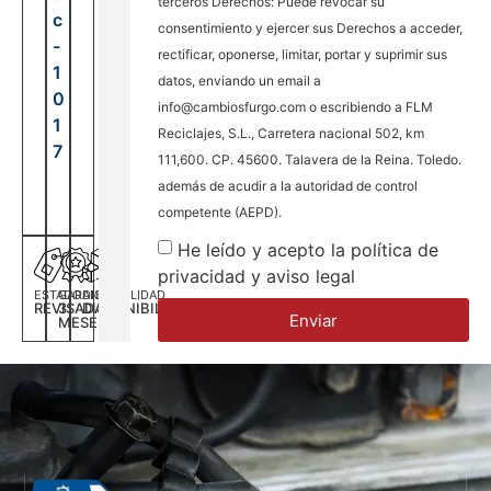
terceros Derechos: Puede revocar su
c
consentimiento y ejercer sus Derechos a acceder,
-
rectificar, oponerse, limitar, portar y suprimir sus
1
datos, enviando un email a
0
info@cambiosfurgo.com o escribiendo a FLM
1
Reciclajes, S.L., Carretera nacional 502, km
7
111,600. CP. 45600. Talavera de la Reina. Toledo.
además de acudir a la autoridad de control
competente (AEPD).
He leído y acepto la política de
privacidad y aviso legal
ESTADO
GARANTÍA
DISPONILIDAD
REVISADA
3
DISPONIBILIDAD
Enviar
MESES