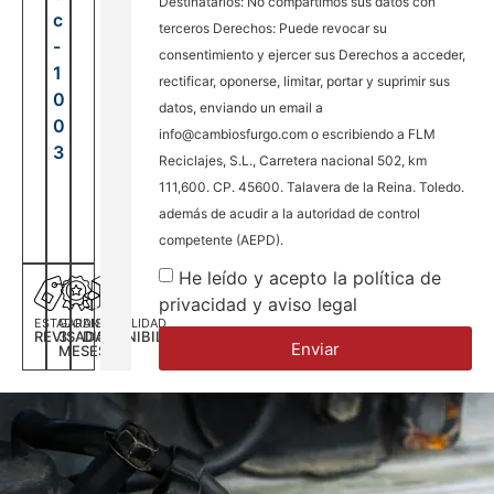
Destinatarios: No compartimos sus datos con
c
terceros Derechos: Puede revocar su
-
consentimiento y ejercer sus Derechos a acceder,
1
rectificar, oponerse, limitar, portar y suprimir sus
0
datos, enviando un email a
0
info@cambiosfurgo.com o escribiendo a FLM
3
Reciclajes, S.L., Carretera nacional 502, km
111,600. CP. 45600. Talavera de la Reina. Toledo.
además de acudir a la autoridad de control
competente (AEPD).
He leído y acepto la política de
privacidad y aviso legal
ESTADO
GARANTÍA
DISPONILIDAD
REVISADA
3
DISPONIBILIDAD
Enviar
MESES