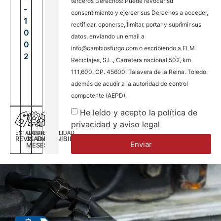
terceros Derechos: Puede revocar su
-
consentimiento y ejercer sus Derechos a acceder,
1
rectificar, oponerse, limitar, portar y suprimir sus
0
datos, enviando un email a
0
info@cambiosfurgo.com o escribiendo a FLM
2
Reciclajes, S.L., Carretera nacional 502, km
111,600. CP. 45600. Talavera de la Reina. Toledo.
además de acudir a la autoridad de control
competente (AEPD).
He leído y acepto la política de
privacidad y aviso legal
ESTADO
GARANTÍA
DISPONILIDAD
REVISADA
3
DISPONIBILIDAD
Enviar
MESES