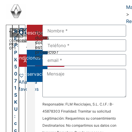
Ma
>
Re
600,00
€
R
Descripción
Tienes
dudas
E
CÓDIGO
VELOCIDADES
DEL:
sobre
PK5
5
F:
2001
este
071
AL:
producto?
P
2006
escríbenos:
Condiciones de venta
K
Añadir al carrito
5
0
Observaciones
7
Añadir a
1
favoritos
S
K
Responsable: FLM Reciclajes, S.L. C.I.F.: B-
U
45878303 Finalidad: Tramitar su solicitud
:
Legitimación: Requerimos su consentimiento
c
Destinatarios: No compartimos sus datos con
c