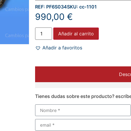
REF: PF6S034
SKU: cc-1101
990,00
€
Añadir al carrito
Añadir a favoritos
Descr
Tienes dudas sobre este producto? escríb