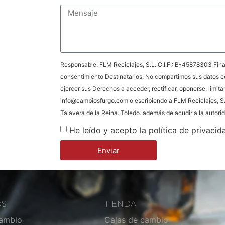
Responsable: FLM Reciclajes, S.L. C.I.F.: B-45878303 Final
consentimiento Destinatarios: No compartimos sus datos c
ejercer sus Derechos a acceder, rectificar, oponerse, limita
info@cambiosfurgo.com o escribiendo a FLM Reciclajes, S.
Talavera de la Reina. Toledo. además de acudir a la autor
He leído y acepto la política de privacid
Enviar
OS
TIENDA
cambio
Cajas de cambio