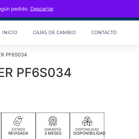
ingún pedido.
Descartar
INICIO
CAJAS DE CAMBIO
CONTACTO
R PF6S034
ER PF6S034
ESTADO
GARANTÍA
DISPONILIDAD
REVISADA
3 MESES
DISPONIBILIDAD