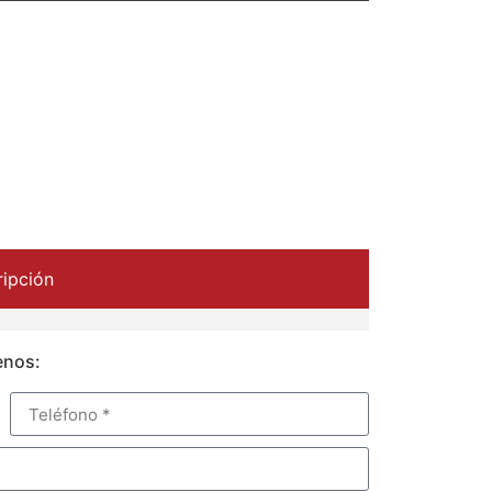
ipción
enos: