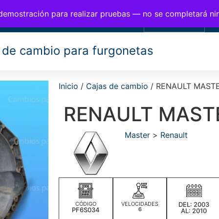
BIOS PARA FURGONETAS
 demostración para realizar pruebas — no se completará n
0,00
€
 de cambio para furgonetas
Inicio
/
Cajas de cambio
/ RENAULT MASTE
RENAULT MAST
Master
>
Renault
CÓDIGO
VELOCIDADES
DEL: 2003
PF6S034
6
AL: 2010