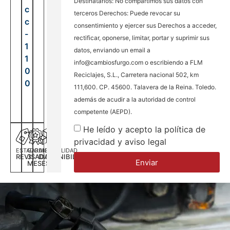
Destinatarios: No compartimos sus datos con
c
terceros Derechos: Puede revocar su
c
consentimiento y ejercer sus Derechos a acceder,
-
rectificar, oponerse, limitar, portar y suprimir sus
1
datos, enviando un email a
1
info@cambiosfurgo.com o escribiendo a FLM
0
Reciclajes, S.L., Carretera nacional 502, km
0
111,600. CP. 45600. Talavera de la Reina. Toledo.
además de acudir a la autoridad de control
competente (AEPD).
He leído y acepto la política de
privacidad y aviso legal
ESTADO
GARANTÍA
DISPONILIDAD
REVISADA
3
DISPONIBILIDAD
Enviar
MESES