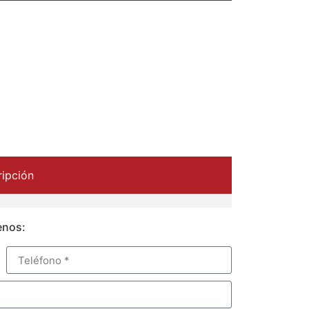
ipción
enos: