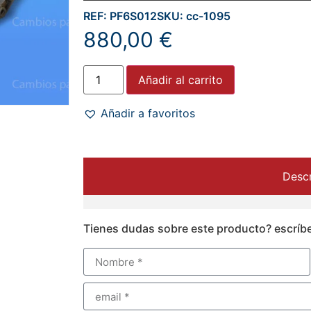
REF: PF6S012
SKU: cc-1095
880,00
€
Añadir al carrito
Añadir a favoritos
Descr
Tienes dudas sobre este producto? escríb