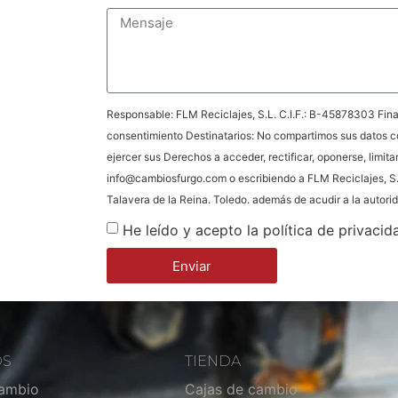
Responsable: FLM Reciclajes, S.L. C.I.F.: B-45878303 Final
consentimiento Destinatarios: No compartimos sus datos c
ejercer sus Derechos a acceder, rectificar, oponerse, limita
info@cambiosfurgo.com o escribiendo a FLM Reciclajes, S.
Talavera de la Reina. Toledo. además de acudir a la autor
He leído y acepto la política de privacid
Enviar
OS
TIENDA
cambio
Cajas de cambio