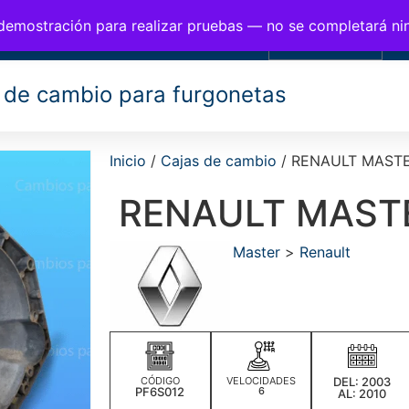
BIOS PARA FURGONETAS
 demostración para realizar pruebas — no se completará n
0,00
€
 de cambio para furgonetas
Inicio
/
Cajas de cambio
/ RENAULT MASTE
RENAULT MAST
Master
>
Renault
CÓDIGO
VELOCIDADES
DEL: 2003
PF6S012
6
AL: 2010