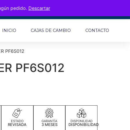
ingún pedido.
Descartar
INICIO
CAJAS DE CAMBIO
CONTACTO
R PF6S012
ER PF6S012
ESTADO
GARANTÍA
DISPONILIDAD
REVISADA
3 MESES
DISPONIBILIDAD