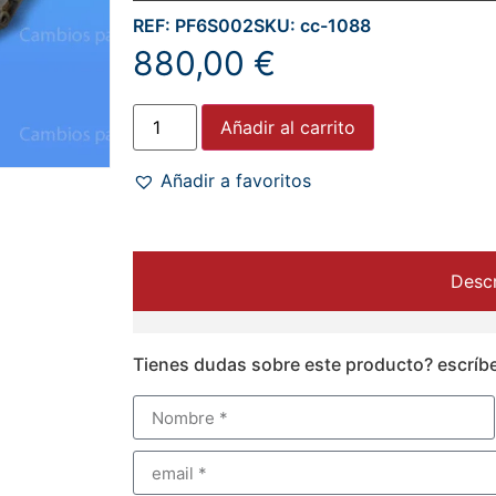
REF: PF6S002
SKU: cc-1088
880,00
€
Añadir al carrito
Añadir a favoritos
Descr
Tienes dudas sobre este producto? escríb