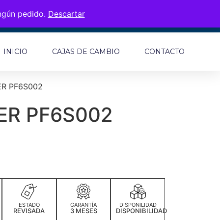
ingún pedido.
Descartar
INICIO
CAJAS DE CAMBIO
CONTACTO
R PF6S002
ER PF6S002
ESTADO
GARANTÍA
DISPONILIDAD
REVISADA
3 MESES
DISPONIBILIDAD