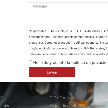
Responsable: FLM Reciclajes, S.L. C.I.F.: B-45878303 Final
consentimiento Destinatarios: No compartimos sus datos c
ejercer sus Derechos a acceder, rectificar, oponerse, limita
info@cambiosfurgo.com o escribiendo a FLM Reciclajes, S.
Talavera de la Reina. Toledo. además de acudir a la autor
He leído y acepto la política de privacid
Enviar
OS
TIENDA
cambio
Cajas de cambio