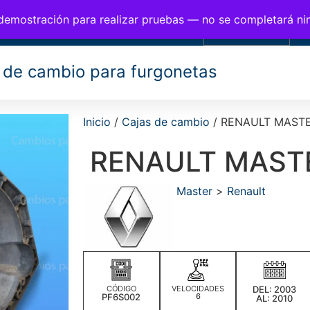
BIOS PARA FURGONETAS
 demostración para realizar pruebas — no se completará n
0,00
€
 de cambio para furgonetas
Inicio
/
Cajas de cambio
/ RENAULT MASTE
RENAULT MAST
Master
>
Renault
CÓDIGO
VELOCIDADES
DEL: 2003
PF6S002
6
AL: 2010