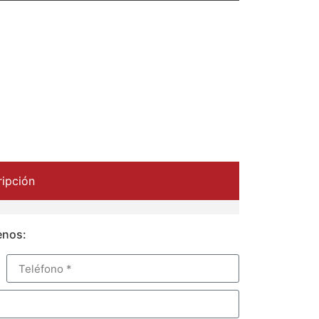
ipción
enos: