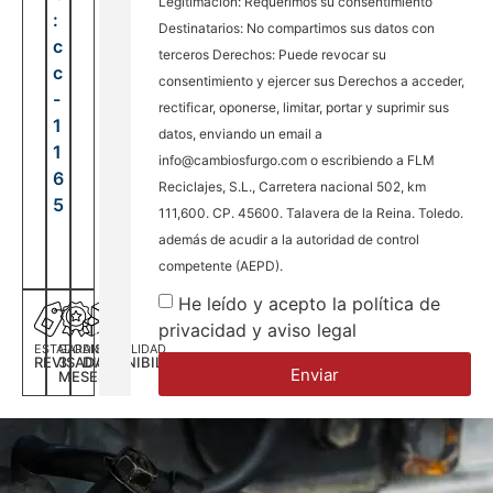
Legitimación: Requerimos su consentimiento
:
Destinatarios: No compartimos sus datos con
c
terceros Derechos: Puede revocar su
c
consentimiento y ejercer sus Derechos a acceder,
-
rectificar, oponerse, limitar, portar y suprimir sus
1
datos, enviando un email a
1
info@cambiosfurgo.com o escribiendo a FLM
6
Reciclajes, S.L., Carretera nacional 502, km
5
111,600. CP. 45600. Talavera de la Reina. Toledo.
además de acudir a la autoridad de control
competente (AEPD).
He leído y acepto la política de
privacidad y aviso legal
ESTADO
GARANTÍA
DISPONILIDAD
REVISADA
3
DISPONIBILIDAD
Enviar
MESES