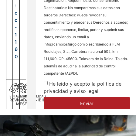
Legitimación: Requerimos su consentimiento
:
Destinatarios: No compartimos sus datos con
c
terceros Derechos: Puede revocar su
c
consentimiento y ejercer sus Derechos a acceder,
-
rectificar, oponerse, limitar, portar y suprimir sus
1
datos, enviando un email a
1
info@cambiosfurgo.com o escribiendo a FLM
6
Reciclajes, S.L., Carretera nacional 502, km
0
111,600. CP. 45600. Talavera de la Reina. Toledo.
además de acudir a la autoridad de control
competente (AEPD).
He leído y acepto la política de
privacidad y aviso legal
ESTADO
GARANTÍA
DISPONILIDAD
REVISADA
3
DISPONIBILIDAD
Enviar
MESES