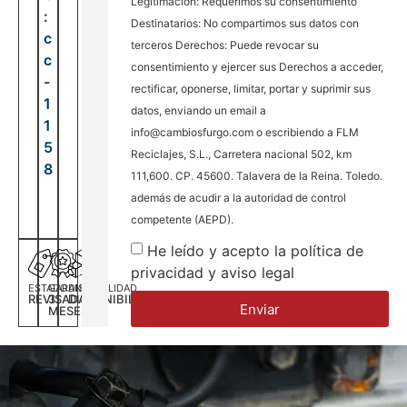
Legitimación: Requerimos su consentimiento
:
Destinatarios: No compartimos sus datos con
c
terceros Derechos: Puede revocar su
c
consentimiento y ejercer sus Derechos a acceder,
-
rectificar, oponerse, limitar, portar y suprimir sus
1
datos, enviando un email a
1
info@cambiosfurgo.com o escribiendo a FLM
5
Reciclajes, S.L., Carretera nacional 502, km
8
111,600. CP. 45600. Talavera de la Reina. Toledo.
además de acudir a la autoridad de control
competente (AEPD).
He leído y acepto la política de
privacidad y aviso legal
ESTADO
GARANTÍA
DISPONILIDAD
REVISADA
3
DISPONIBILIDAD
Enviar
MESES