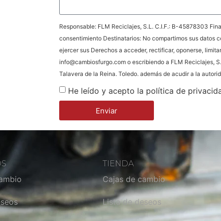
Responsable: FLM Reciclajes, S.L. C.I.F.: B-45878303 Final
consentimiento Destinatarios: No compartimos sus datos c
ejercer sus Derechos a acceder, rectificar, oponerse, limita
info@cambiosfurgo.com o escribiendo a FLM Reciclajes, S.
Talavera de la Reina. Toledo. además de acudir a la autor
He leído y acepto la política de privacid
Enviar
OS
TIENDA
cambio
Cajas de cambio
eseos
Lista de deseos