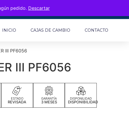
ingún pedido.
Descartar
INICIO
CAJAS DE CAMBIO
CONTACTO
 III PF6056
 III PF6056
ESTADO
GARANTÍA
DISPONILIDAD
REVISADA
3 MESES
DISPONIBILIDAD