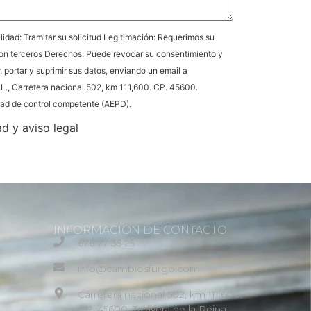
idad: Tramitar su solicitud Legitimación: Requerimos su
on terceros Derechos: Puede revocar su consentimiento y
r, portar y suprimir sus datos, enviando un email a
L., Carretera nacional 502, km 111,600. CP. 45600.
idad de control competente (AEPD).
ad y aviso legal
INFORMACIÓN DE CONTACTO
676 77 35 25
info@cambiosfurgo.com
Carretera nacional 502, km 111,600.
CP. 45600. Talavera de la Reina.