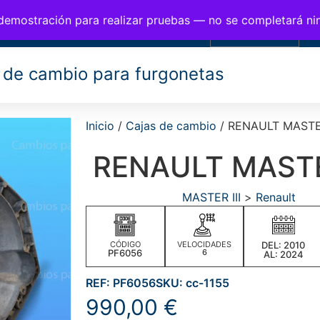
BIOS PARA FURGONETAS
 demostración para realizar pruebas — no se completará n
0,00
€
 de cambio para furgonetas
Inicio
/
Cajas de cambio
/ RENAULT MASTER
RENAULT MASTER
MASTER III
>
Renault
CÓDIGO
VELOCIDADES
DEL: 2010
PF6056
6
AL: 2024
REF: PF6056
SKU: cc-1155
990,00
€