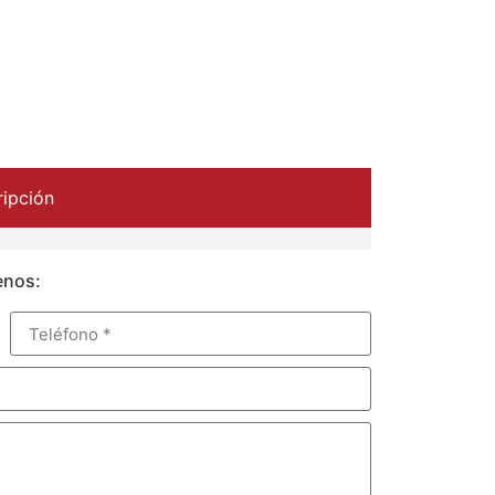
ipción
enos: