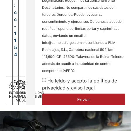
Legitimación: Requerimos su consentimiento
:
Destinatarios: No compartimos sus datos con
c
terceros Derechos: Puede revocar su
c
consentimiento y ejercer sus Derechos a acceder,
-
rectificar, oponerse, limitar, portar y suprimir sus
1
datos, enviando un email a
1
info@cambiosfurgo.com o escribiendo a FLM
5
Reciclajes, S.L., Carretera nacional 502, km
4
111,600. CP. 45600. Talavera de la Reina. Toledo.
además de acudir a la autoridad de control
competente (AEPD).
He leído y acepto la política de
privacidad y aviso legal
ESTADO
GARANTÍA
DISPONILIDAD
REVISADA
3
DISPONIBILIDAD
Enviar
MESES