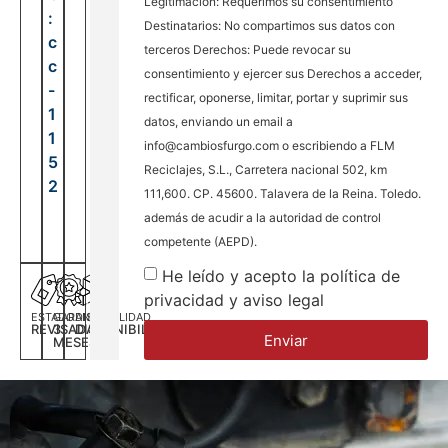
Legitimación: Requerimos su consentimiento
:
Destinatarios: No compartimos sus datos con
c
terceros Derechos: Puede revocar su
c
consentimiento y ejercer sus Derechos a acceder,
-
rectificar, oponerse, limitar, portar y suprimir sus
1
datos, enviando un email a
1
info@cambiosfurgo.com o escribiendo a FLM
5
Reciclajes, S.L., Carretera nacional 502, km
2
111,600. CP. 45600. Talavera de la Reina. Toledo.
además de acudir a la autoridad de control
competente (AEPD).
He leído y acepto la política de
privacidad y aviso legal
ESTADO
GARANTÍA
DISPONILIDAD
REVISADA
3
DISPONIBILIDAD
Enviar
MESES