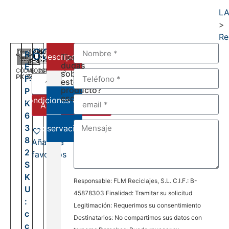
L
>
Re
600,00
€
R
Descripción
Tienes
dudas
E
CÓDIGO
VELOCIDADES
DEL:
sobre
PK6382
6
F:
2001
este
AL:
producto?
P
2006
escríbenos:
Condiciones de venta
K
Añadir al carrito
6
3
Observaciones
8
Añadir a
2
favoritos
S
K
Responsable: FLM Reciclajes, S.L. C.I.F.: B-
U
45878303 Finalidad: Tramitar su solicitud
:
Legitimación: Requerimos su consentimiento
c
Destinatarios: No compartimos sus datos con
c