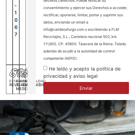
terceros Derechos: Puede revocar su
-
consentimiento y ejercer sus Derechos a acceder,
1
rectificar, oponerse, limitar, portar y suprimir sus
0
datos, enviando un email a
6
info@cambiosfurgo.com o escribiendo a FLM
7
Reciclajes, S.L., Carretera nacional 502, km
111,600. CP. 45600. Talavera de la Reina. Toledo.
además de acudir a la autoridad de control
competente (AEPD).
He leído y acepto la política de
privacidad y aviso legal
ESTADO
GARANTÍA
DISPONILIDAD
REVISADA
3
DISPONIBILIDAD
Enviar
MESES