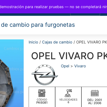
BIOS PARA FURGONETAS
 demostración para realizar pruebas — no se completará n
0,00
€
 de cambio para furgonetas
Inicio
/
Cajas de cambio
/ OPEL VIVARO P
OPEL VIVARO P
Opel
>
Vivaro
CÓDIGO
VELOCIDADES
DEL: 2001
PK6081
6
AL: 2006