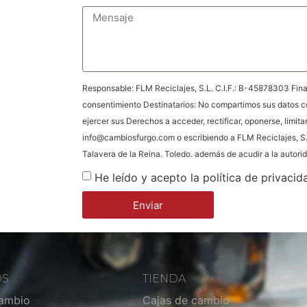
Responsable: FLM Reciclajes, S.L. C.I.F.: B-45878303 Final
consentimiento Destinatarios: No compartimos sus datos c
ejercer sus Derechos a acceder, rectificar, oponerse, limita
info@cambiosfurgo.com o escribiendo a FLM Reciclajes, S.
Talavera de la Reina. Toledo. además de acudir a la autor
He leído y acepto la política de privacid
Enviar
OS
TIENDA
cambio
Cajas de cambio