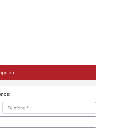
ipción
enos: