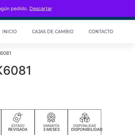
ingún pedido.
Descartar
INICIO
CAJAS DE CAMBIO
CONTACTO
K6081
K6081
ESTADO
GARANTÍA
DISPONILIDAD
REVISADA
3 MESES
DISPONIBILIDAD